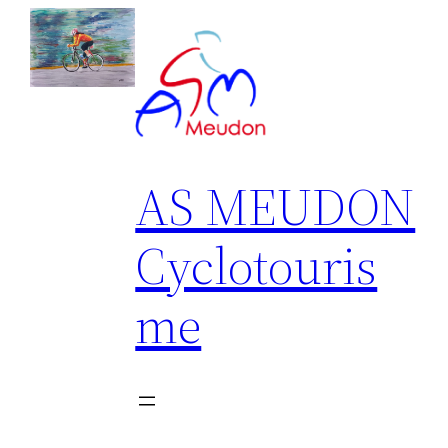
Aller
au
contenu
AS MEUDON
Cyclotouris
me