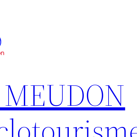
S MEUDON
clotourism