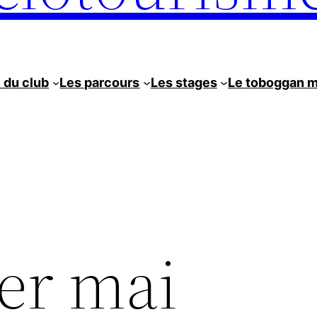
e du club
Les parcours
Les stages
Le toboggan 
er mai