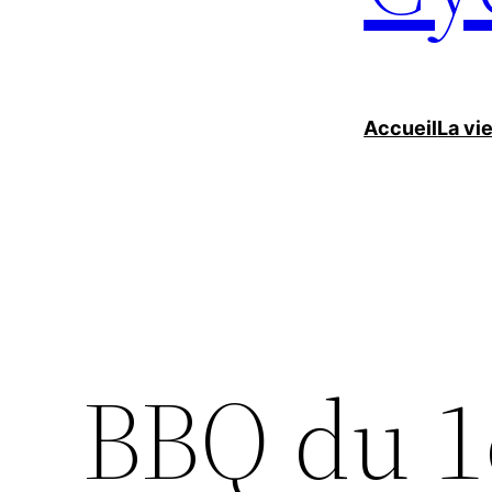
Accueil
La vi
BBQ du 1