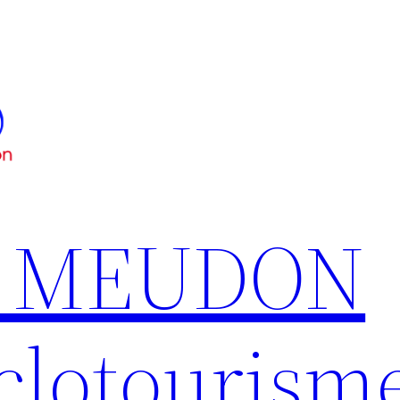
S MEUDON
clotourism