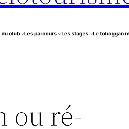
e du club
Les parcours
Les stages
Le toboggan 
n ou ré-