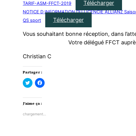
Télécharger
TARIF-ASM-FFCT-2019
NOTICE D INFORMATION DU LICENCIE ALLIANZ Saiso
Télécharger
QS sport
Vous souhaitant bonne réc
Votre délégué FFCT auprès du
Christian C
Partager :
Cliquez
Cliquez
pour
pour
partager
partager
sur
sur
Twitter(ouvre
Facebook(ouvre
dans
dans
J’aime ça :
une
une
nouvelle
nouvelle
fenêtre)
fenêtre)
chargement…