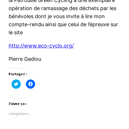
la Patrouille Green Cycling à une exemplaire
opération de ramassage des déchets par les
bénévoles dont je vous invite à lire mon
compte-rendu ainsi que celui de l’épreuve sur
le site
http://www.eco-cyclo.org/
Pierre Gadiou
Partager :
Cliquez
Cliquez
pour
pour
partager
partager
sur
sur
Twitter(ouvre
Facebook(ouvre
dans
dans
J’aime ça :
une
une
nouvelle
nouvelle
fenêtre)
fenêtre)
chargement…