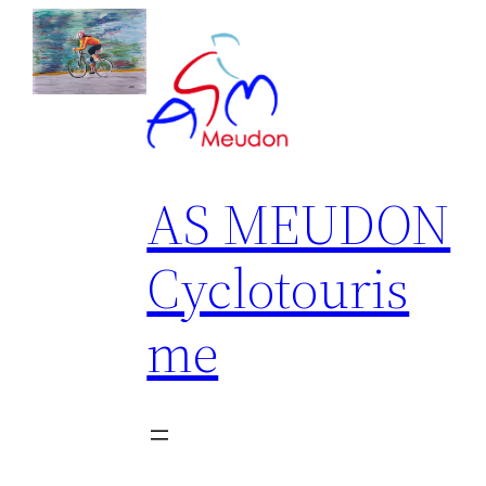
Aller
au
contenu
AS MEUDON
Cyclotouris
me