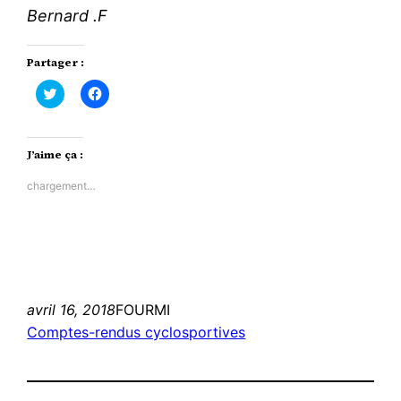
Bernard .F
Partager :
Cliquez
Cliquez
pour
pour
partager
partager
sur
sur
Twitter(ouvre
Facebook(ouvre
dans
dans
J’aime ça :
une
une
nouvelle
nouvelle
fenêtre)
fenêtre)
chargement…
avril 16, 2018
FOURMI
Comptes-rendus cyclosportives