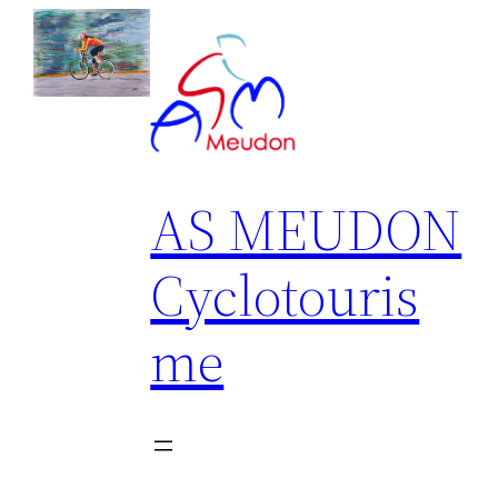
Aller
au
contenu
AS MEUDON
Cyclotouris
me