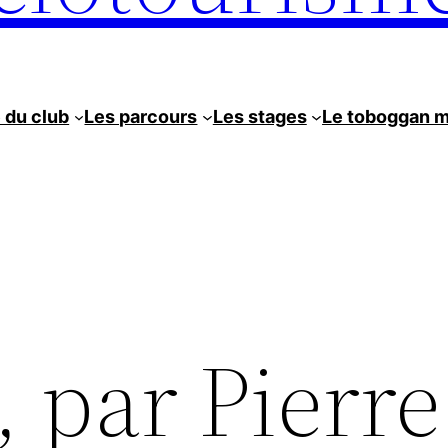
e du club
Les parcours
Les stages
Le toboggan 
, par Pierre