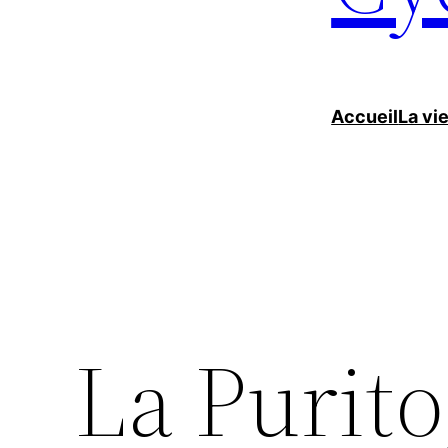
Accueil
La vi
La Purito