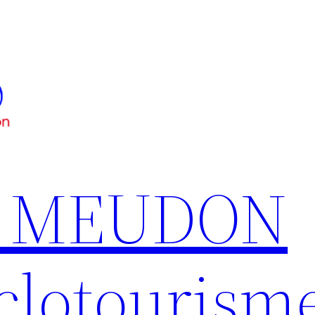
S MEUDON
clotourism