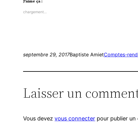
J’aime ça :
une
une
nouvelle
nouvelle
fenêtre)
fenêtre)
chargement…
septembre 29, 2017
Baptiste Amiet
Comptes-rendu
Laisser un comment
Vous devez
vous connecter
pour publier un