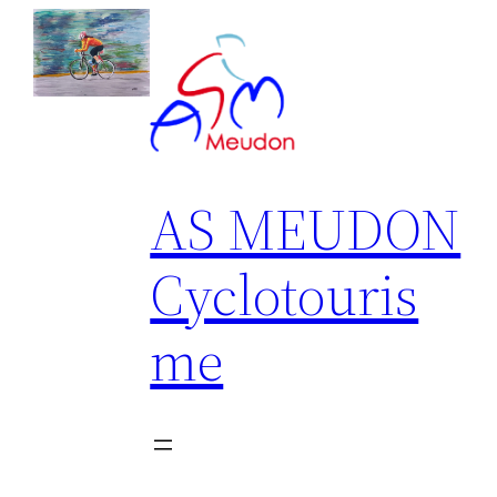
Aller
au
contenu
AS MEUDON
Cyclotouris
me