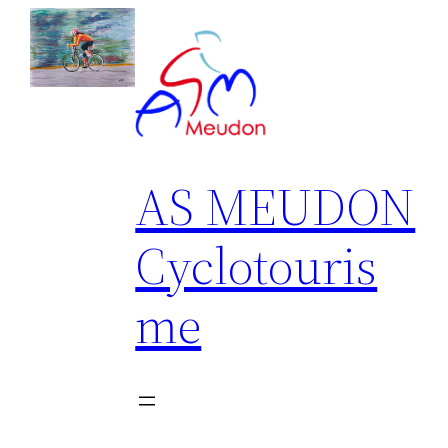
Aller
au
contenu
AS MEUDON
Cyclotouris
me