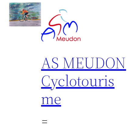
Aller
au
contenu
AS MEUDON
Cyclotouris
me