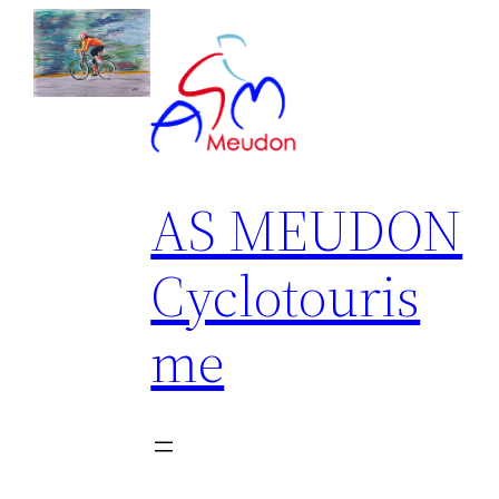
Aller
au
contenu
AS MEUDON
Cyclotouris
me