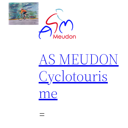
Aller
au
contenu
AS MEUDON
Cyclotouris
me