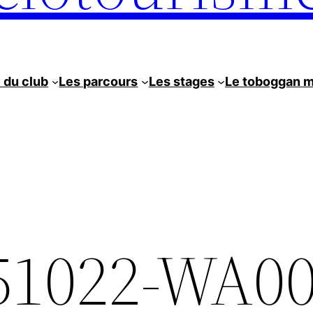
e du club
Les parcours
Les stages
Le toboggan 
51022-WA0