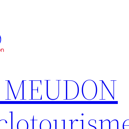
S MEUDON
clotourism