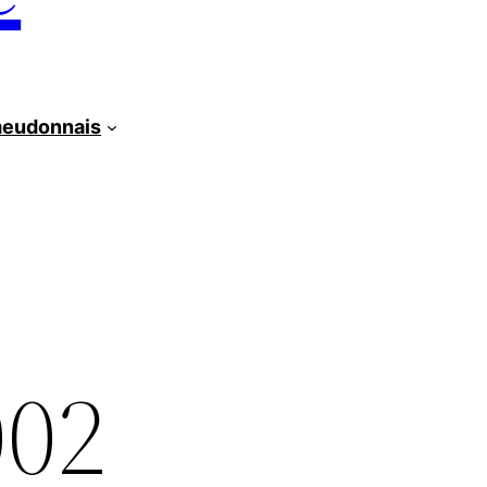
meudonnais
002