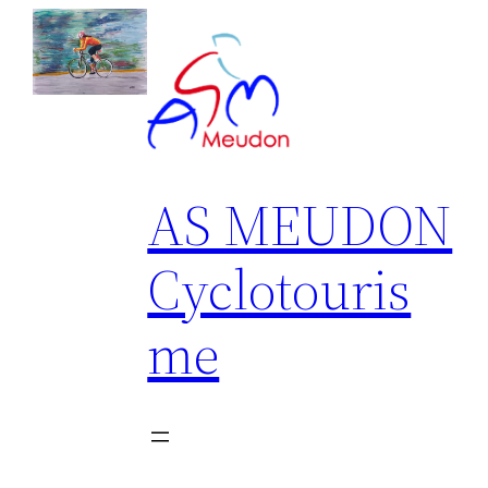
Aller
au
contenu
AS MEUDON
Cyclotouris
me