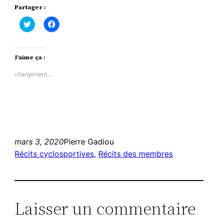
Partager :
Cliquez
Cliquez
pour
pour
partager
partager
sur
sur
Twitter(ouvre
Facebook(ouvre
dans
dans
J’aime ça :
une
une
nouvelle
nouvelle
fenêtre)
fenêtre)
chargement…
mars 3, 2020
Pierre Gadiou
Récits cyclosportives
, 
Récits des membres
Laisser un commentaire