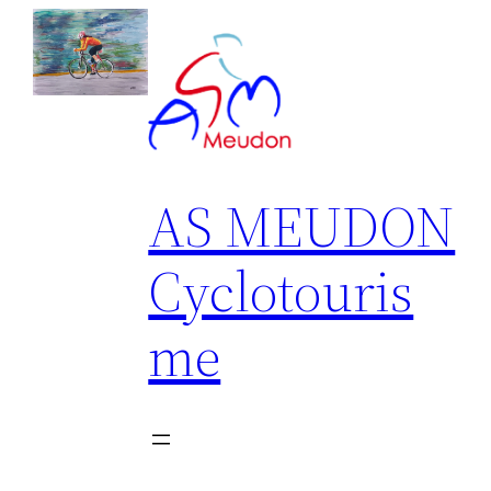
Aller
au
contenu
AS MEUDON
Cyclotouris
me