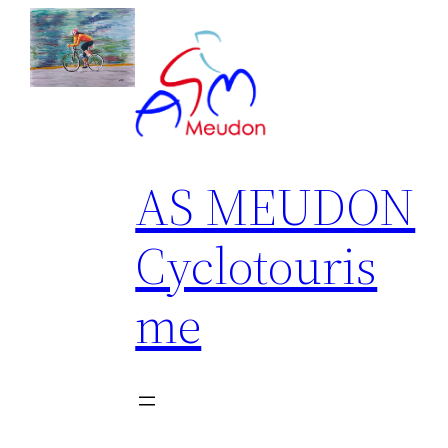
Aller
au
contenu
AS MEUDON
Cyclotouris
me