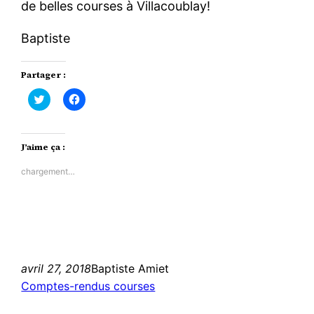
de belles courses à Villacoublay!
Baptiste
Partager :
Cliquez
Cliquez
pour
pour
partager
partager
sur
sur
Twitter(ouvre
Facebook(ouvre
dans
dans
J’aime ça :
une
une
nouvelle
nouvelle
fenêtre)
fenêtre)
chargement…
avril 27, 2018
Baptiste Amiet
Comptes-rendus courses