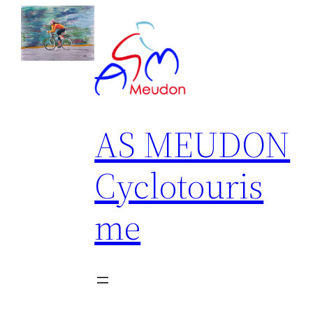
Aller
au
contenu
AS MEUDON
Cyclotouris
me