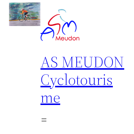
Aller
au
contenu
AS MEUDON
Cyclotouris
me