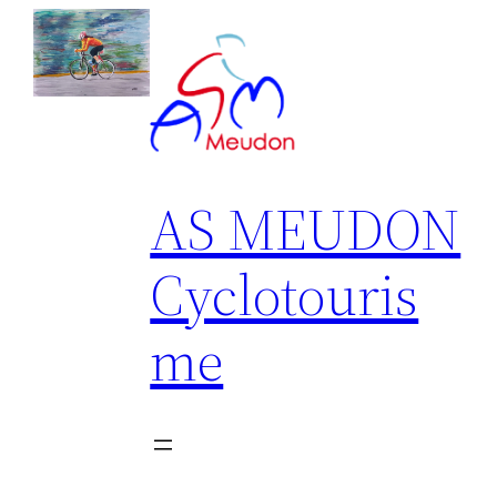
Aller
au
contenu
AS MEUDON
Cyclotouris
me