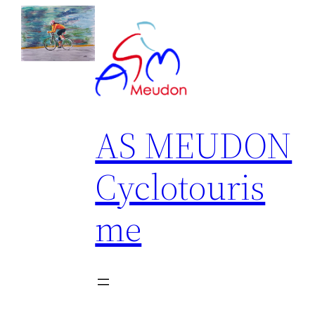
Aller
au
contenu
AS MEUDON
Cyclotouris
me