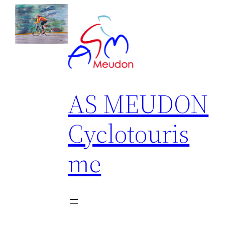
Aller
au
contenu
AS MEUDON
Cyclotouris
me